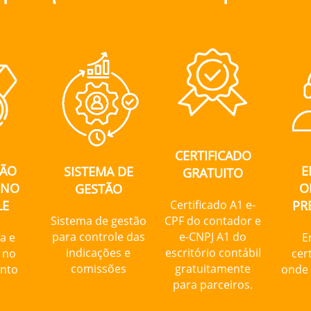
CERTIFICADO
ÇÃO
E
SISTEMA DE
GRATUITO
 NO
O
GESTÃO
LE
Certificado A1 e-
PR
Sistema de gestão
CPF do contador e
para controle das
e-CNPJ A1 do
a e
E
indicações e
escritório contábil
 no
cer
comissões
gratuitamente
nto
onde 
para parceiros.