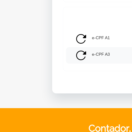
e-CPF A1
e-CPF A3
Contador,